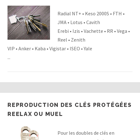
Radial NT+ • Keso 2000S • FTH •
JMA • Lotus • Cavith
Erebi • Izis • Vachette • RR • Vega •
Reel • Zenith
VIP • Anker • Kaba • Vigistar • ISEO • Yale
...
REPRODUCTION DES CLÉS PROTÉGÉES
REELAX OU MUEL
Pour les doubles de clés en